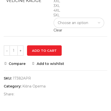
VELIČINE KACIGE
XXL
3XL
4XL
5XL
Clear
ADD TO CART
Compare
Add to wishlist
SKU:
17382APR
Category:
Kišna Opema
Share: