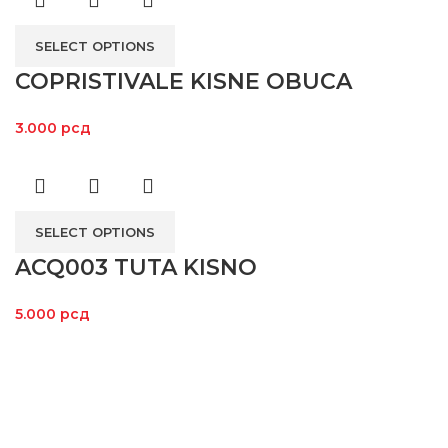
SELECT OPTIONS
COPRISTIVALE KISNE OBUCA
3.000
рсд
SELECT OPTIONS
ACQ003 TUTA KISNO
5.000
рсд
Kroz široki asortiman proizvoda i posvećenost svakom
pojedincu koji nas poseti, želimo da omogućimo da vožnja