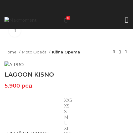
0
Click to enlarge
Home
Moto Odeća
Kišna Opema
LAGOON KISNO
5.900
рсд
XXS
XS
S
M
L
XL