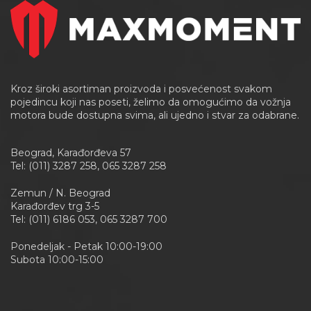
Kroz široki asortiman proizvoda i posvećenost svakom
pojedincu koji nas poseti, želimo da omogućimo da vožnja
motora bude dostupna svima, ali ujedno i stvar za odabrane.
Beograd, Karađorđeva 57
Tel: (011) 3287 258, 065 3287 258
Zemun / N. Beograd
Karađorđev trg 3-5
Tel: (011) 6186 053, 065 3287 700
Ponedeljak - Petak 10:00-19:00
Subota 10:00-15:00