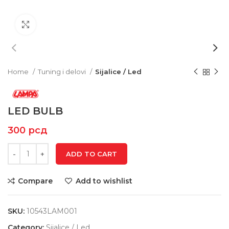
Click to enlarge
Home
Tuning i delovi
Sijalice / Led
LED BULB
300
рсд
ADD TO CART
Compare
Add to wishlist
SKU:
10543LAM001
Category:
Sijalice / Led