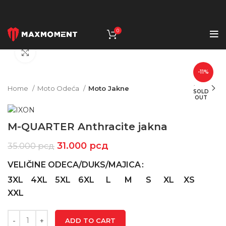
0
Click to enlarge
-11%
Home
Moto Odeća
Moto Jakne
SOLD
OUT
M-QUARTER Anthracite jakna
31.000
рсд
35.000
рсд
VELIČINE ODECA/DUKS/MAJICA
3XL
4XL
5XL
6XL
L
M
S
XL
XS
XXL
ADD TO CART