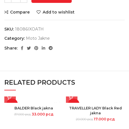
Compare
Add to wishlist
SKU:
18086IXOATH
Category:
Moto Jakne
Share:
RELATED PRODUCTS
-11%
-15%
BALDER Black jakna
TRAVELLER LADY Black Red
jakna
33.000
рсд
37.000
рсд
17.000
рсд
20.000
рсд