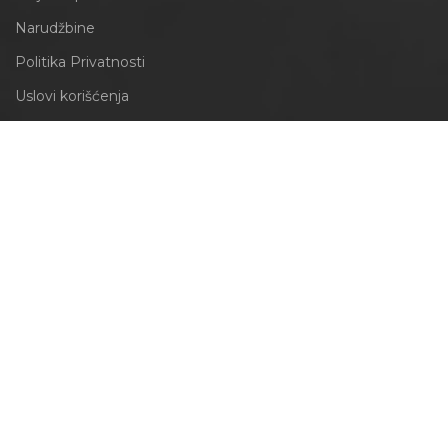
Narudžbine
Politika Privatnosti
Uslovi korišćenja
Kako koristimo kolačiće
INFORMACIJE
Obrazac za odustajanje
Izjava o reklamaciji
PRATITE NAS