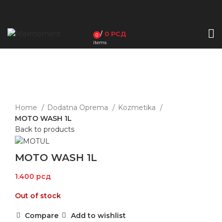
/
0
РСД
0
items
Sold out
Click to enlarge
Home
Dodatna Oprema
Kozmetika
MOTO WASH 1L
Back to products
MOTO WASH 1L
1.400
рсд
Out of stock
Compare
Add to wishlist