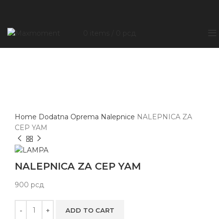
0
items
/
0
рсд
Click to enlarge
Home
Dodatna Oprema
Nalepnice
NALEPNICA ZA
CEP YAM
NALEPNICA ZA CEP YAM
900
рсд
ADD TO CART