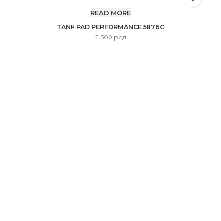
READ MORE
TANK PAD PERFORMANCE 5876C
2.500
рсд
Kroz široki asortiman proizvoda i posvećenost svakom
pojedincu koji nas poseti, želimo da omogućimo da vožnja
motora bude dostupna svima, ali ujedno i stvar za odabrane.
Beograd, Karađorđeva 57
Tel: (011) 3287 258, 065 3287 258
Zemun / N. Beograd
Karađorđev trg 3-5
Tel: (011) 6186 053, 065 3287 700
Ponedeljak - Petak 10:00-19:00
Subota 10:00-15:00
LOKACIJE