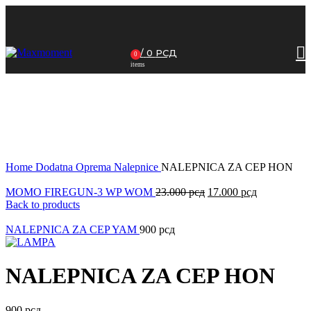
/
0
РСД
0
items
Click to enlarge
Home
Dodatna Oprema
Nalepnice
NALEPNICA ZA CEP HON
MOMO FIREGUN-3 WP WOM
23.000
рсд
17.000
рсд
Back to products
NALEPNICA ZA CEP YAM
900
рсд
NALEPNICA ZA CEP HON
900
рсд