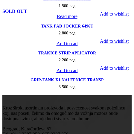
1.500
рсд
SOLD OUT
Add to wishlist
Read more
TANK PAD JOCKER 6496U
2.800
рсд
Add to wishlist
Add to cart
TRAKICE STRIP APLICATOR
2.200
рсд
Add to wishlist
Add to cart
GRIP-TANK X1 NALEPNICE TRANSP
3.500
рсд
Kroz široki asortiman proizvoda i posvećenost svakom pojedincu
koji nas poseti, želimo da omogućimo da vožnja motora bude
dostupna svima, ali ujedno i stvar za odabrane.
Beograd, Karađorđeva 57