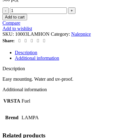
NALEPNICA
ZA
Add to cart
CEP
Compare
HON
Add to wishlist
quantity
SKU:
10003LAMHON
Category:
Nalepnice
Share:
Description
Additional information
Description
Easy mounting. Water and uv-proof.
Additional information
VRSTA
Fuel
Brend
LAMPA
Related products