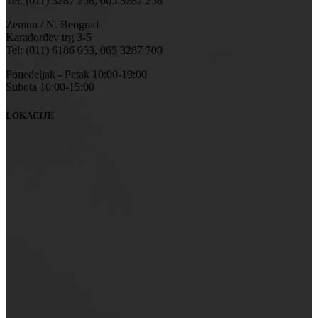
Tel: (011) 3287 258, 065 3287 258
Zemun / N. Beograd
Karađorđev trg 3-5
Tel: (011) 6186 053, 065 3287 700
Ponedeljak - Petak 10:00-19:00
Subota 10:00-15:00
LOKACIJE