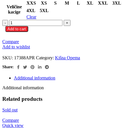
XXS
XS
S
M
L
XL
XXL
3XL
Veličine
4XL
5XL
kacige
Clear
NOWET
KISNO
Add to cart
quantity
Compare
Add to wishlist
SKU:
17388APR
Category:
Kišna Opema
Share:
Additional information
Additional information
Related products
Sold out
Compare
Quick view