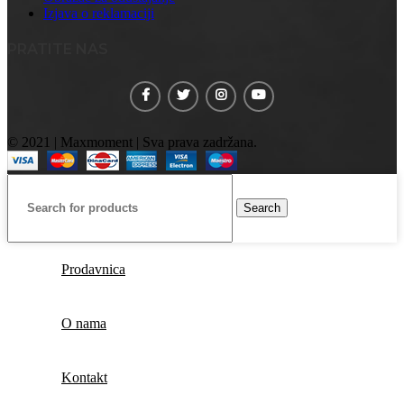
Izjava o reklamaciji
PRATITE NAS
© 2021 | Maxmoment | Sva prava zadržana.
Search
Prodavnica
O nama
Kontakt