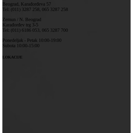
Beograd, Karađorđeva 57
Tel: (011) 3287 258, 065 3287 258
Zemun / N. Beograd
Karađorđev trg 3-5
Tel: (011) 6186 053, 065 3287 700
Ponedeljak - Petak 10:00-19:00
Subota 10:00-15:00
LOKACIJE