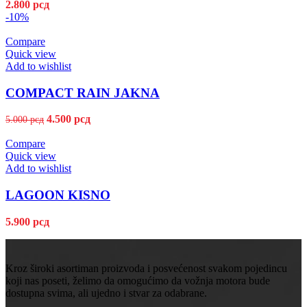
2.800
рсд
-10%
Compare
Quick view
Add to wishlist
COMPACT RAIN JAKNA
4.500
рсд
5.000
рсд
Compare
Quick view
Add to wishlist
LAGOON KISNO
5.900
рсд
Kroz široki asortiman proizvoda i posvećenost svakom pojedincu
koji nas poseti, želimo da omogućimo da vožnja motora bude
dostupna svima, ali ujedno i stvar za odabrane.