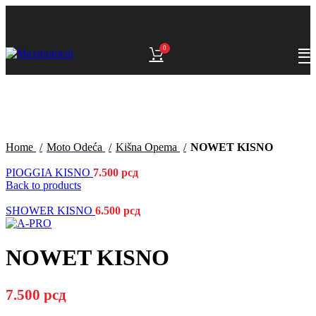
0
Home
Moto Odeća
Kišna Opema
NOWET KISNO
PIOGGIA KISNO
7.500
рсд
Back to products
SHOWER KISNO
6.500
рсд
NOWET KISNO
7.500
рсд