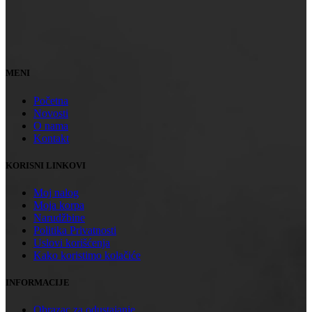
MENI
Početna
Novosti
O nama
Kontakt
KORISNI LINKOVI
Moj nalog
Moja korpa
Narudžbine
Politika Privatnosti
Uslovi korišćenja
Kako koristimo kolačiće
INFORMACIJE
Obrazac za odustajanje