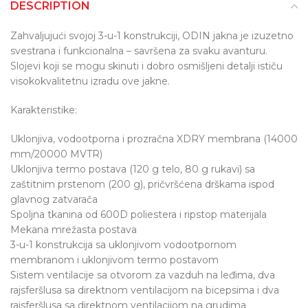
DESCRIPTION
Zahvaljujući svojoj 3-u-1 konstrukciji, ODIN jakna je izuzetno
svestrana i funkcionalna – savršena za svaku avanturu.
Slojevi koji se mogu skinuti i dobro osmišljeni detalji ističu
visokokvalitetnu izradu ove jakne.
Karakteristike:
Uklonjiva, vodootporna i prozračna XDRY membrana (14000
mm/20000 MVTR)
Uklonjiva termo postava (120 g telo, 80 g rukavi) sa
zaštitnim prstenom (200 g), pričvršćena drškama ispod
glavnog zatvarača
Spoljna tkanina od 600D poliestera i ripstop materijala
Mekana mrežasta postava
3-u-1 konstrukcija sa uklonjivom vodootpornom
membranom i uklonjivom termo postavom
Sistem ventilacije sa otvorom za vazduh na leđima, dva
rajsferšlusa sa direktnom ventilacijom na bicepsima i dva
rajsferšlusa sa direktnom ventilacijom na grudima