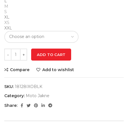
L
M
S
XL
XS
XXL
ADD TO CART
Compare
Add to wishlist
SKU:
18128IXOBLK
Category:
Moto Jakne
Share: