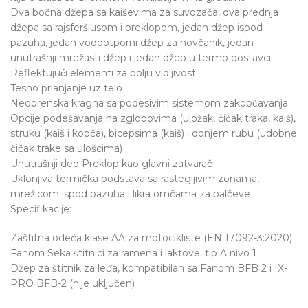
Dva bočna džepa sa kaiševima za suvozača, dva prednja
džepa sa rajsferšlusom i preklopom, jedan džep ispod
pazuha, jedan vodootporni džep za novčanik, jedan
unutrašnji mrežasti džep i jedan džep u termo postavci
Reflektujući elementi za bolju vidljivost
Tesno prianjanje uz telo
Neoprenska kragna sa podesivim sistemom zakopčavanja
Opcije podešavanja na zglobovima (uložak, čičak traka, kaiš),
struku (kaiš i kopča), bicepsima (kaiš) i donjem rubu (udobne
čičak trake sa ulošcima)
Unutrašnji deo Preklop kao glavni zatvarač
Uklonjiva termička podstava sa rastegljivim zonama,
mrežicom ispod pazuha i likra omčama za palčeve
Specifikacije:
Zaštitna odeća klase AA za motocikliste (EN 17092-3:2020)
Fanom Seka štitnici za ramena i laktove, tip A nivo 1
Džep za štitnik za leđa, kompatibilan sa Fanom BFB 2 i IX-
PRO BFB-2 (nije uključen)