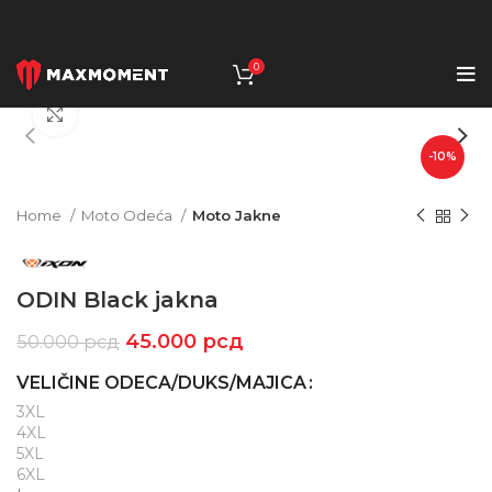
0
Click to enlarge
-10%
Home
Moto Odeća
Moto Jakne
ODIN Black jakna
45.000
рсд
50.000
рсд
VELIČINE ODECA/DUKS/MAJICA
3XL
4XL
5XL
6XL