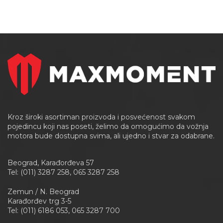
Kroz široki asortiman proizvoda i posvećenost svakom
pojedincu koji nas poseti, želimo da omogućimo da vožnja
motora bude dostupna svima, ali ujedno i stvar za odabrane.
Beograd, Karađorđeva 57
Tel: (011) 3287 258, 065 3287 258
Zemun / N. Beograd
Karađorđev trg 3-5
Tel: (011) 6186 053, 065 3287 700