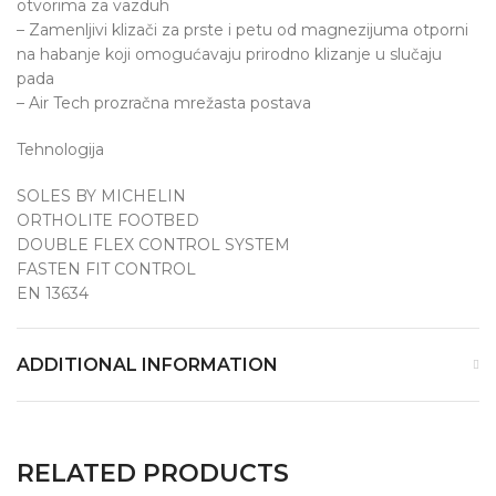
otvorima za vazduh
– Zamenljivi klizači za prste i petu od magnezijuma otporni
na habanje koji omogućavaju prirodno klizanje u slučaju
pada
– Air Tech prozračna mrežasta postava
Tehnologija
SOLES BY MICHELIN
ORTHOLITE FOOTBED
DOUBLE FLEX CONTROL SYSTEM
FASTEN FIT CONTROL
EN 13634
ADDITIONAL INFORMATION
RELATED PRODUCTS