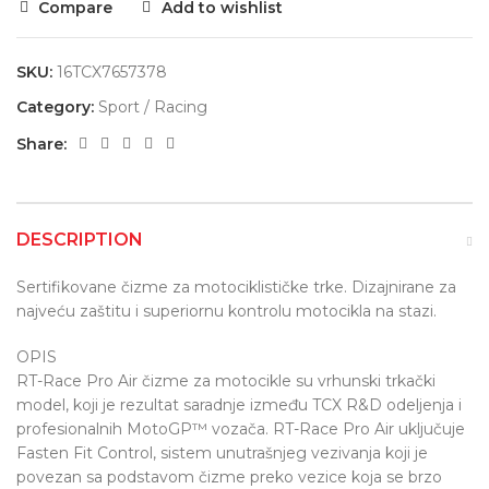
Compare
Add to wishlist
SKU:
16TCX7657378
Category:
Sport / Racing
Share:
DESCRIPTION
Sertifikovane čizme za motociklističke trke. Dizajnirane za
najveću zaštitu i superiornu kontrolu motocikla na stazi.
OPIS
RT-Race Pro Air čizme za motocikle su vrhunski trkački
model, koji je rezultat saradnje između TCX R&D odeljenja i
profesionalnih MotoGP™ vozača. RT-Race Pro Air uključuje
Fasten Fit Control, sistem unutrašnjeg vezivanja koji je
povezan sa podstavom čizme preko vezice koja se brzo