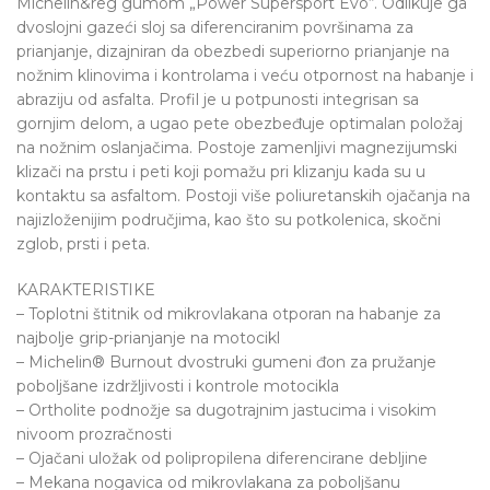
Michelin&reg gumom „Power Supersport Evo“. Odlikuje ga
dvoslojni gazeći sloj sa diferenciranim površinama za
prianjanje, dizajniran da obezbedi superiorno prianjanje na
nožnim klinovima i kontrolama i veću otpornost na habanje i
abraziju od asfalta. Profil je u potpunosti integrisan sa
gornjim delom, a ugao pete obezbeđuje optimalan položaj
na nožnim oslanjačima. Postoje zamenljivi magnezijumski
klizači na prstu i peti koji pomažu pri klizanju kada su u
kontaktu sa asfaltom. Postoji više poliuretanskih ojačanja na
najizloženijim područjima, kao što su potkolenica, skočni
zglob, prsti i peta.
KARAKTERISTIKE
– Toplotni štitnik od mikrovlakana otporan na habanje za
najbolje grip-prianjanje na motocikl
– Michelin® Burnout dvostruki gumeni đon za pružanje
poboljšane izdržljivosti i kontrole motocikla
– Ortholite podnožje sa dugotrajnim jastucima i visokim
nivoom prozračnosti
– Ojačani uložak od polipropilena diferencirane debljine
– Mekana nogavica od mikrovlakana za poboljšanu