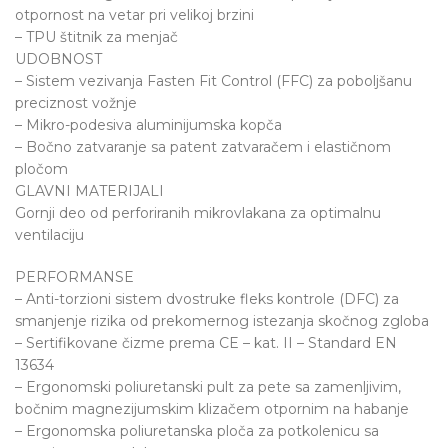
otpornost na vetar pri velikoj brzini
– TPU štitnik za menjač
UDOBNOST
– Sistem vezivanja Fasten Fit Control (FFC) za poboljšanu
preciznost vožnje
– Mikro-podesiva aluminijumska kopča
– Bočno zatvaranje sa patent zatvaračem i elastičnom
pločom
GLAVNI MATERIJALI
Gornji deo od perforiranih mikrovlakana za optimalnu
ventilaciju
PERFORMANSE
– Anti-torzioni sistem dvostruke fleks kontrole (DFC) za
smanjenje rizika od prekomernog istezanja skočnog zgloba
– Sertifikovane čizme prema CE – kat. II – Standard EN
13634
– Ergonomski poliuretanski pult za pete sa zamenljivim,
bočnim magnezijumskim klizačem otpornim na habanje
– Ergonomska poliuretanska ploča za potkolenicu sa