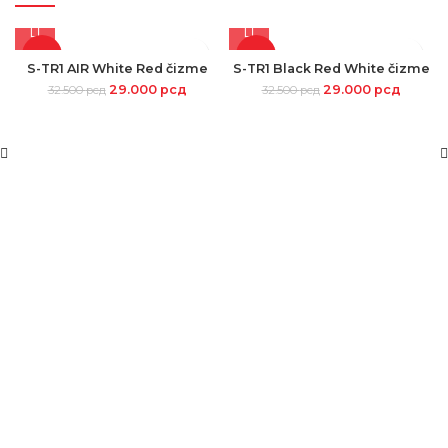
-11%
-11%
S-TR1 AIR White Red čizme
S-TR1 Black Red White čizme
29.000
рсд
29.000
рсд
32.500
рсд
32.500
рсд