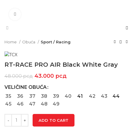
Click to enlarge
Home
Obuća
Sport / Racing
RT-RACE PRO AIR Black White Gray
43.000
рсд
48.000
рсд
VELIČINE OBUĆA
35
36
37
38
39
40
41
42
43
44
45
46
47
48
49
ADD TO CART