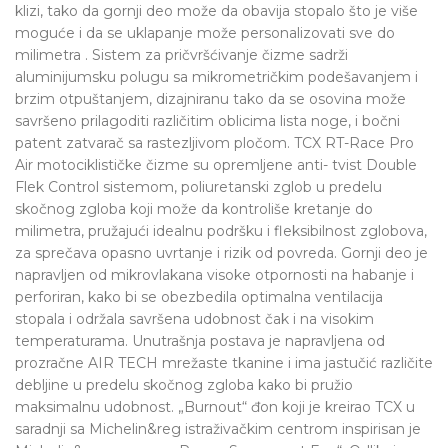
klizi, tako da gornji deo može da obavija stopalo što je više
moguće i da se uklapanje može personalizovati sve do
milimetra . Sistem za pričvršćivanje čizme sadrži
aluminijumsku polugu sa mikrometričkim podešavanjem i
brzim otpuštanjem, dizajniranu tako da se osovina može
savršeno prilagoditi različitim oblicima lista noge, i bočni
patent zatvarač sa rastezljivom pločom. TCX RT-Race Pro
Air motociklističke čizme su opremljene anti- tvist Double
Flek Control sistemom, poliuretanski zglob u predelu
skočnog zgloba koji može da kontroliše kretanje do
milimetra, pružajući idealnu podršku i fleksibilnost zglobova,
za sprečava opasno uvrtanje i rizik od povreda. Gornji deo je
napravljen od mikrovlakana visoke otpornosti na habanje i
perforiran, kako bi se obezbedila optimalna ventilacija
stopala i održala savršena udobnost čak i na visokim
temperaturama. Unutrašnja postava je napravljena od
prozračne AIR TECH mrežaste tkanine i ima jastučić različite
debljine u predelu skočnog zgloba kako bi pružio
maksimalnu udobnost. „Burnout“ đon koji je kreirao TCX u
saradnji sa Michelin&reg istraživačkim centrom inspirisan je