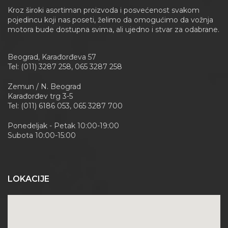
Kroz široki asortiman proizvoda i posvećenost svakom
pojedincu koji nas poseti, želimo da omogućimo da vožnja
motora bude dostupna svima, ali ujedno i stvar za odabrane.
Beograd, Karađorđeva 57
Tel: (011) 3287 258, 065 3287 258
Zemun / N. Beograd
Karađorđev trg 3-5
Tel: (011) 6186 053, 065 3287 700
Ponedeljak - Petak 10:00-19:00
Subota 10:00-15:00
LOKACIJE