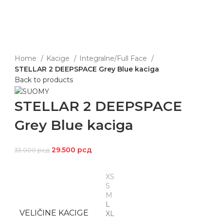
Home
Kacige
Integralne/Full Face
STELLAR 2 DEEPSPACE Grey Blue kaciga
Back to products
STELLAR 2 DEEPSPACE
Grey Blue kaciga
29.500
рсд
33.000
рсд
XS
S
M
L
VELIČINE KACIGE
XL