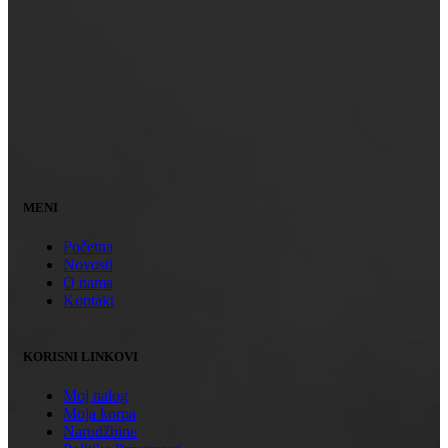
MENI
Početna
Novosti
O nama
Kontakt
KORISNI LINKOVI
Moj nalog
Moja korpa
Narudžbine