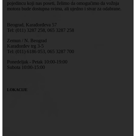
pojedincu koji nas poseti, želimo da omogućimo da vožnja
motora bude dostupna svima, ali ujedno i stvar za odabrane.
Beograd, Karađorđeva 57
Tel: (011) 3287 258, 065 3287 258
Zemun / N. Beograd
Karađorđev trg 3-5
Tel: (011) 6186 053, 065 3287 700
Ponedeljak - Petak 10:00-19:00
Subota 10:00-15:00
LOKACIJE