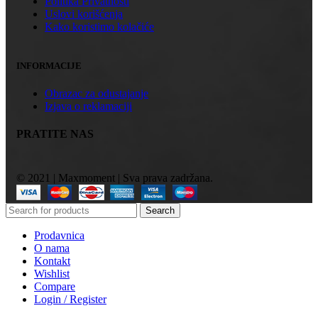
Politika Privatnosti
Uslovi korišćenja
Kako koristimo kolačiće
INFORMACIJE
Obrazac za odustajanje
Izjava o reklamaciji
PRATITE NAS
© 2021 | Maxmoment | Sva prava zadržana.
Search
Prodavnica
O nama
Kontakt
Wishlist
Compare
Login / Register