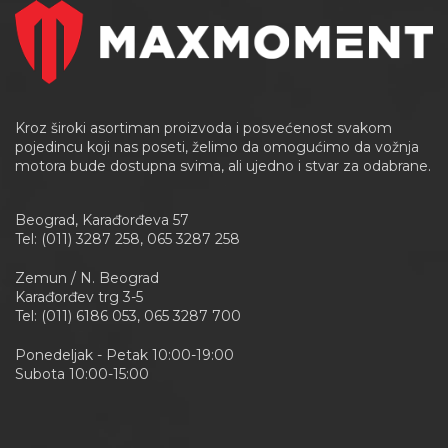
Kroz široki asortiman proizvoda i posvećenost svakom
pojedincu koji nas poseti, želimo da omogućimo da vožnja
motora bude dostupna svima, ali ujedno i stvar za odabrane.
Beograd, Karađorđeva 57
Tel: (011) 3287 258, 065 3287 258
Zemun / N. Beograd
Karađorđev trg 3-5
Tel: (011) 6186 053, 065 3287 700
Ponedeljak - Petak 10:00-19:00
Subota 10:00-15:00