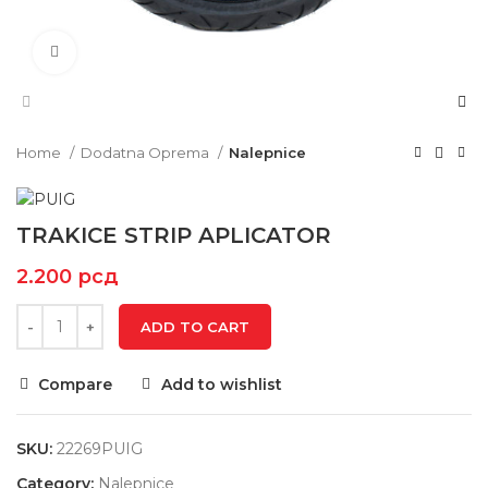
Click to enlarge
Home
Dodatna Oprema
Nalepnice
TRAKICE STRIP APLICATOR
2.200
рсд
ADD TO CART
Compare
Add to wishlist
SKU:
22269PUIG
Category:
Nalepnice