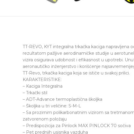
TT-REVO, KYT integralna trkačka kaciga napravljena 
rezultatom pažljive aerodinamičke studije u aerotunel
vizira osigurava udobnost i efikasnost u upotrebi. Unut
aeronautičko inženjerstvo i korišćenje najsavremenij
TT-Revo, trkačka kaciga koja se ističe u svakoj prilici.
KARAKTERISTIKE:
– Kaciga Integralna
– Trkački stil
– ADT-Advance termoplastična školjka
– Školjka u tri veličine: S-M-L
– Sa prozirnim polikarbonatnim vizirom sa tretmano
zatvorenom položaju
– Predispozicija za Pinlock MAX PINLOCK 70 sočiva
– Pet prednjih usisnika vazduha