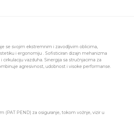
e se svojim ekstremnim i zavodljivim oblicima,
stetiku i ergonomiju . Sofisticiran dizajn mehanizma
i cirkulaciju vazduha. Sinergija sa stručnjacima za
kombinuje agresivnost, udobnost i visoke performanse.
 (PAT PEND) za osiguranje, tokom vožnje, vizir u