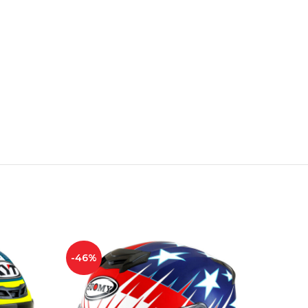
-46%
-11%