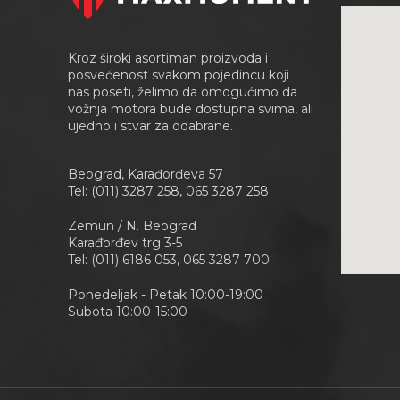
Kroz široki asortiman proizvoda i
posvećenost svakom pojedincu koji
nas poseti, želimo da omogućimo da
vožnja motora bude dostupna svima, ali
ujedno i stvar za odabrane.
Beograd, Karađorđeva 57
Tel: (011) 3287 258, 065 3287 258
Zemun / N. Beograd
Karađorđev trg 3-5
Tel: (011) 6186 053, 065 3287 700
Ponedeljak - Petak 10:00-19:00
Subota 10:00-15:00