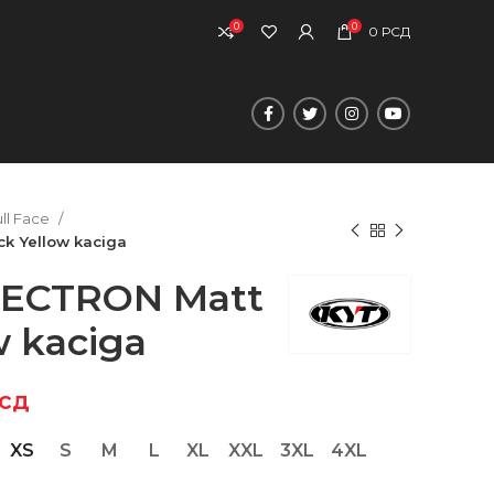
0
0
0
РСД
ull Face
k Yellow kaciga
LECTRON Matt
w kaciga
сд
XS
S
M
L
XL
XXL
3XL
4XL