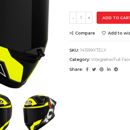
ADD TO CAR
Compare
Add to wis
SKU:
14159KYTELY
Category:
Integralne/Full Fac
Share: