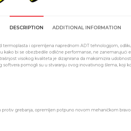
DESCRIPTION
ADDITIONAL INFORMATION
od termoplasta i opremljena naprednom ADT tehnologijom, odlikuj
u kako bi se obezbedile odlične performanse, ne zanemarujući e
rašnjost visokog kvaliteta je dizajnirana da maksimizira udobnost 
eg softvera pomogli su u stvaranju ovog inovativnog šlema, koji 
m protiv grebanja, opremljen potpuno novom mehaničkom bravom