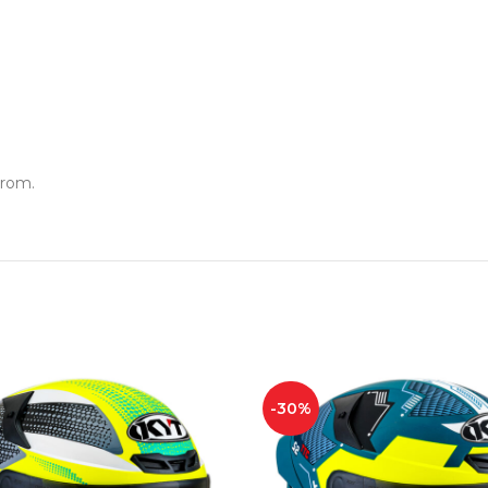
irom.
-30%