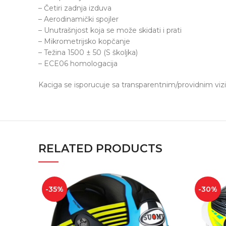
– Četiri zadnja izduva
– Aerodinamički spojler
– Unutrašnjost koja se može skidati i prati
– Mikrometrijsko kopčanje
– Težina 1500 ± 50 (S školjka)
– ECE06 homologacija
Kaciga se isporucuje sa transparentnim/providnim viz
RELATED PRODUCTS
-35%
-30%