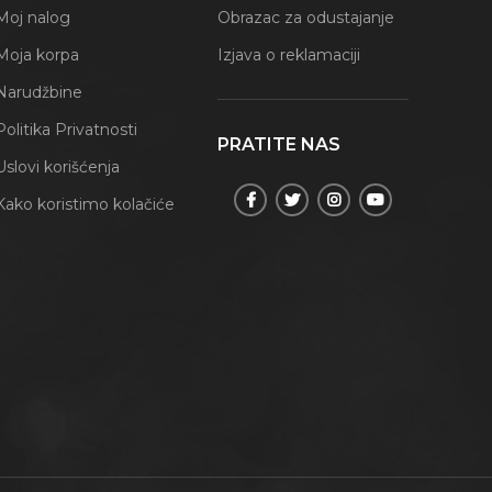
Moj nalog
Obrazac za odustajanje
Moja korpa
Izjava o reklamaciji
Narudžbine
Politika Privatnosti
PRATITE NAS
Uslovi korišćenja
Kako koristimo kolačiće