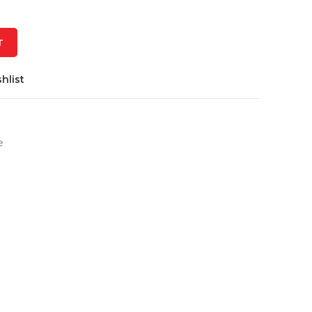
T
hlist
e