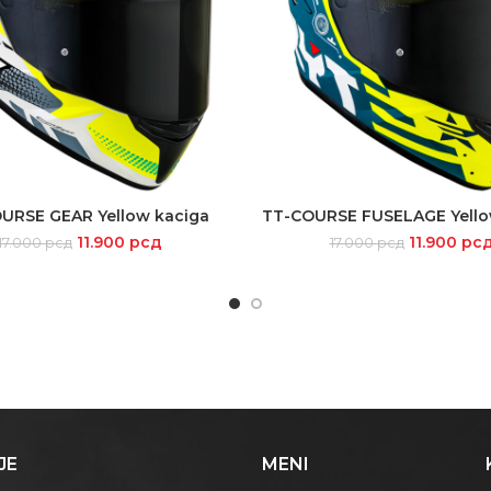
URSE GEAR Yellow kaciga
TT-COURSE FUSELAGE Yello
SELECT OPTIONS
SELECT OPTIONS
11.900
рсд
11.900
рс
17.000
рсд
17.000
рсд
JE
MENI