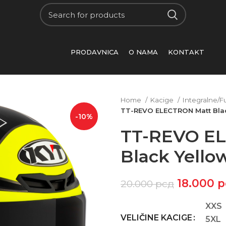
PRODAVNICA
O NAMA
KONTAKT
Home
Kacige
Integralne/F
TT-REVO ELECTRON Matt Blac
-10%
TT-REVO E
Black Yello
18.000
р
20.000
рсд
XXS
VELIČINE KACIGE
5XL