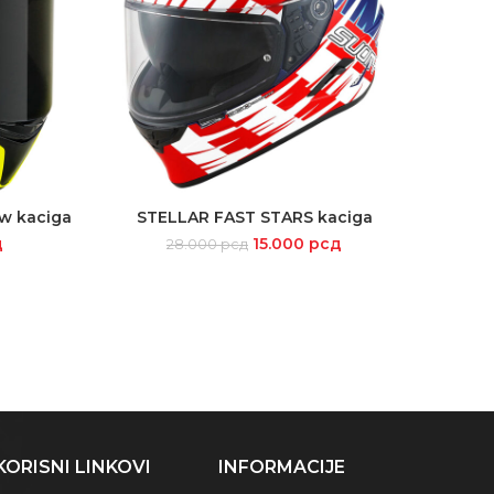
w kaciga
STELLAR FAST STARS kaciga
E
SELECT OPTIONS
д
15.000
рсд
28.000
рсд
KORISNI LINKOVI
INFORMACIJE