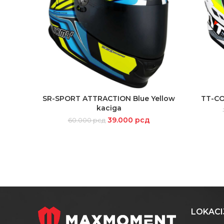
SR-SPORT ATTRACTION Blue Yellow
TT-CO
SELECT OPTIONS
kaciga
39.000
рсд
60.000
рсд
LOKACI