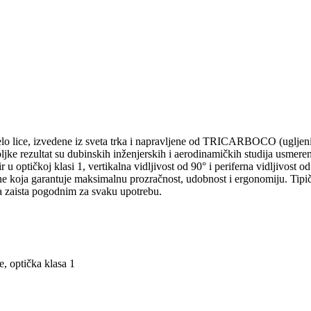
 lice, izvedene iz sveta trka i napravljene od TRICARBOCO (ugljeni
jke rezultat su dubinskih inženjerskih i aerodinamičkih studija usmeren
 optičkoj klasi 1, vertikalna vidljivost od 90° i periferna vidljivost od
 koja garantuje maksimalnu prozračnost, udobnost i ergonomiju. Tipične
ma zaista pogodnim za svaku upotrebu.
, optička klasa 1