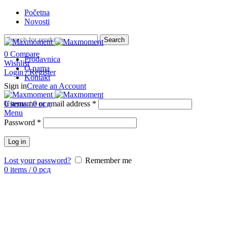
Početna
Novosti
Search
0
Compare
Prodavnica
Wishlist
O nama
Login / Register
Kontakt
Sign in
Create an Account
-11%
Username or email address
0
items
/
0
рсд
*
Menu
Password
*
Log in
Lost your password?
Remember me
0
items
/
0
рсд