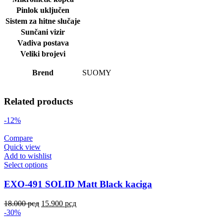
Pinlok uključen
Sistem za hitne slučaje
Sunčani vizir
Vadiva postava
Veliki brojevi
Brend
SUOMY
Related products
-12%
Compare
Quick view
Add to wishlist
Select options
EXO-491 SOLID Matt Black kaciga
18.000
рсд
15.900
рсд
-30%