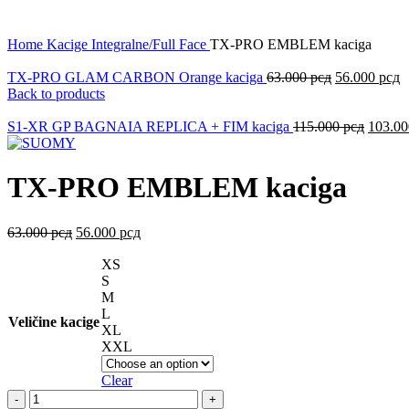
Click to enlarge
Home
Kacige
Integralne/Full Face
TX-PRO EMBLEM kaciga
TX-PRO GLAM CARBON Orange kaciga
63.000
рсд
56.000
рсд
Back to products
S1-XR GP BAGNAIA REPLICA + FIM kaciga
115.000
рсд
103.0
TX-PRO EMBLEM kaciga
63.000
рсд
56.000
рсд
XS
S
M
L
Veličine kacige
XL
XXL
Clear
TX-