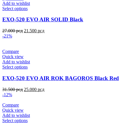
Add to wishlist
Select options
EXO-520 EVO AIR SOLID Black
27.000
рсд
21.500
рсд
-21%
Compare
Quick view
Add to wishlist
Select options
EXO-520 EVO AIR ROK BAGOROS Black Red
31.500
рсд
25.000
рсд
-12%
Compare
Quick view
Add to wishlist
Select options