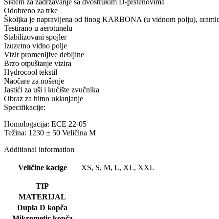
Sistem za zadržavanje sa dvostrukim D-prstenovima
Odobreno za trke
Školjka je napravljena od finog KARBONA (u vidnom polju), aramidn
Testirano u aerotunelu
Stabilizovani spojler
Izuzetno vidno polje
Vizir promenljive debljine
Brzo otpuštanje vizira
Hydrocool tekstil
Naočare za nošenje
Jastići za uši i kućište zvučnika
Obraz za hitno uklanjanje
Specifikacije:
Homologacija: ECE 22-05
Težina: 1230 ± 50 Veličina M
Additional information
Veličine kacige
XS, S, M, L, XL, XXL
TIP
MATERIJAL
Dupla D kopča
Mikrometic kopča