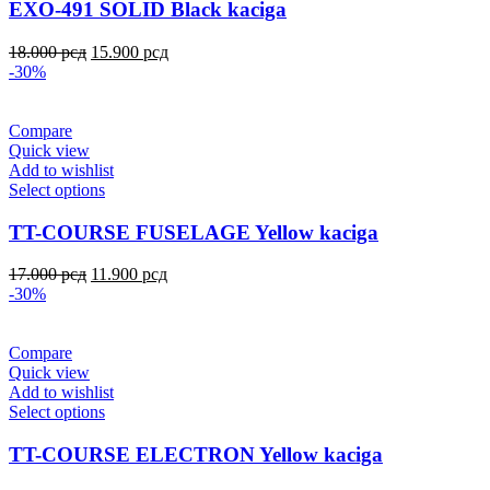
EXO-491 SOLID Black kaciga
18.000
рсд
15.900
рсд
-30%
Compare
Quick view
Add to wishlist
Select options
TT-COURSE FUSELAGE Yellow kaciga
17.000
рсд
11.900
рсд
-30%
Compare
Quick view
Add to wishlist
Select options
TT-COURSE ELECTRON Yellow kaciga