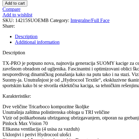
PRO
Add to cart
EMBLEM
Compare
kaciga
Add to wishlist
quantity
SKU:
14215SUOEMB
Category:
Integralne/Full Face
Share:
Description
Additional information
Description
TX-PRO je potpuno nova, najnovija generacija SUOMY kacige za celo
završnom obradom od ugljenika. Fascinantni i optimizovani oblici škol
neuporedivog dinamičkog ponašanja kako na putu tako i na stazi. Vizir u
Suomy-ja. Unutrašnjost je od „Hydrocool Textile“, ekskluzivne tkanine
sportskim kako bi se stvorila eklektična kaciga, sa tehničkim rešenji
Karakteristike:
Dve veličine Tricarboco kompozitne školjke
Unutrašnja zaštitna polistirenska obloga u TRI veličine
Vizir od polikarbonata ubrizganog ubrizgavanjem, otporan na grebanje
Pinlock Max Vision 70
Efikasna ventilacija (4 usisa za vazduh)
Uklonjivi i perivi Hydrocool ulošci