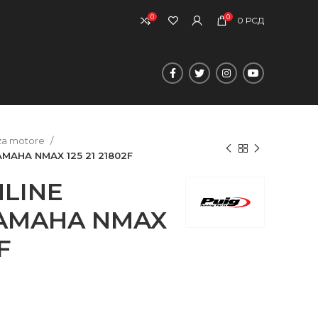
0
0
0
РСД
i za motore
AMAHA NMAX 125 21 21802F
HLINE
YAMAHA NMAX
F