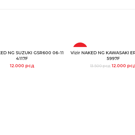
-11%
KED NG SUZUKI GSR600 06-11
Vizir NAKED NG KAWASAKI ER
READ MORE
ADD TO CART
4117F
5997F
12.000
рсд
12.000
рс
13.500
рсд