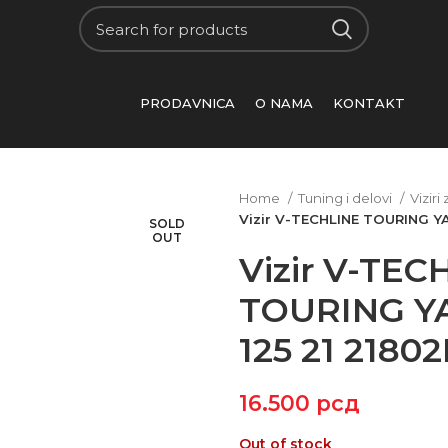
PRODAVNICA
O NAMA
KONTAKT
Home
Tuning i delovi
Vizir
Vizir V-TECHLINE TOURING Y
SOLD
OUT
Vizir V-TEC
TOURING 
125 21 21802
16.500
рсд
Out of stock