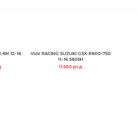
SOLD
OUT
-6N 12-16
Vizir RACING SUZUKI GSX-R600-750
ADD TO CART
11-16 5605H
д
11.500
рсд
Vizir