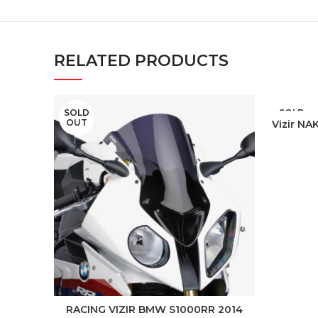
RELATED PRODUCTS
SOLD
SOLD
OUT
OUT
Vizir NA
RACING VIZIR BMW S1000RR 2014
READ MORE