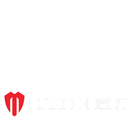
Kroz široki asortiman proizvoda i posvećenost svakom