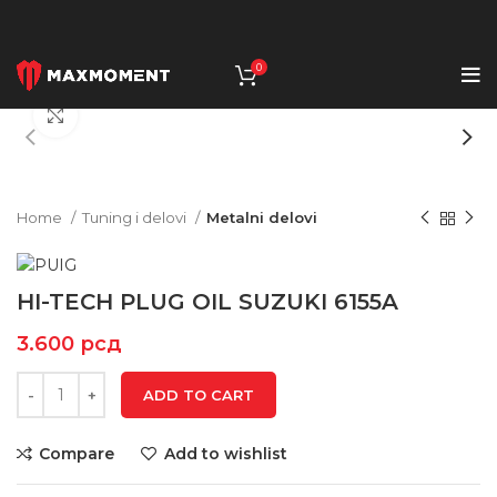
0
Click to enlarge
Home
Tuning i delovi
Metalni delovi
HI-TECH PLUG OIL SUZUKI 6155A
3.600
рсд
ADD TO CART
Compare
Add to wishlist