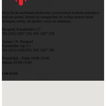
Kroz široki asortiman proizvoda i posvećenost svakom pojedincu
koji nas poseti, želimo da omogućimo da vožnja motora bude
dostupna svima, ali ujedno i stvar za odabrane.
Beograd, Karađorđeva 57
Tel: (011) 3287 258, 065 3287 258
Zemun / N. Beograd
Karađorđev trg 3-5
Tel: (011) 6186 053, 065 3287 700
Ponedeljak - Petak 10:00-19:00
Subota 10:00-15:00
LOKACIJE