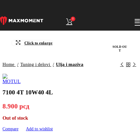
0
Click to enlarge
SOLD OU
T
Home
Tuning i delovi
Ulja i maziva
7100 4T 10W40 4L
8.900
рсд
Out of stock
Compare
Add to wishlist