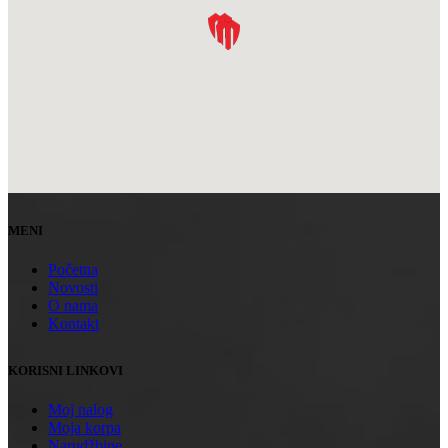
MENI
Početna
Novosti
O nama
Kontakt
KORISNI LINKOVI
Moj nalog
Moja korpa
Narudžbine