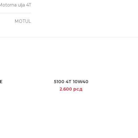
Motorna ulja 4T
MOTUL
SOLD
OUT
E
5100 4T 10W40
ADD TO CART
2.600
рсд