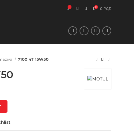
0
0
0
РСД
 maziva
7100 4T 15W50
W50
T
hlist