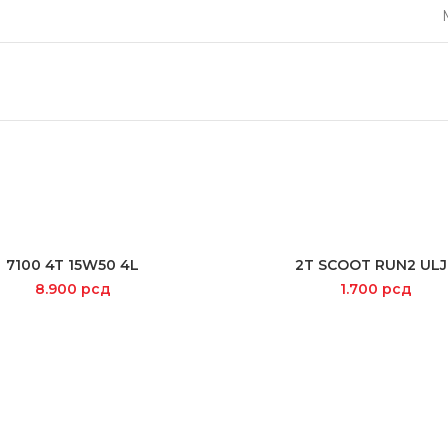
7100 4T 15W50 4L
2T SCOOT RUN2 ULJ
ADD TO CART
ADD TO CART
8.900
рсд
1.700
рсд