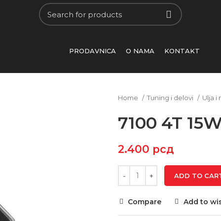
PRODAVNICA
O NAMA
KONTAKT
Home
Tuning i delovi
Ulja i
7100 4T 15
2.400
рсд
ADD TO CAR
Compare
Add to wis