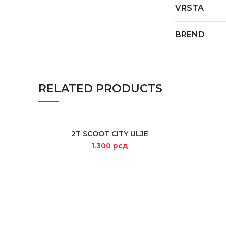
VRSTA
BREND
RELATED PRODUCTS
2T SCOOT CITY ULJE
ADD TO CART
1.300
рсд