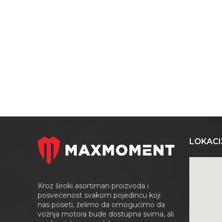
LOKACI
Kroz široki asortiman proizvoda i
posvećenost svakom pojedincu koji
nas poseti, želimo da omogućimo da
vožnja motora bude dostupna svima, ali