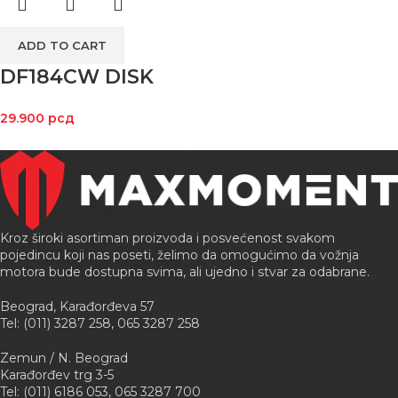
ADD TO CART
DF184CW DISK
29.900
рсд
Kroz široki asortiman proizvoda i posvećenost svakom
pojedincu koji nas poseti, želimo da omogućimo da vožnja
motora bude dostupna svima, ali ujedno i stvar za odabrane.
Beograd, Karađorđeva 57
Tel: (011) 3287 258, 065 3287 258
Zemun / N. Beograd
Karađorđev trg 3-5
Tel: (011) 6186 053, 065 3287 700