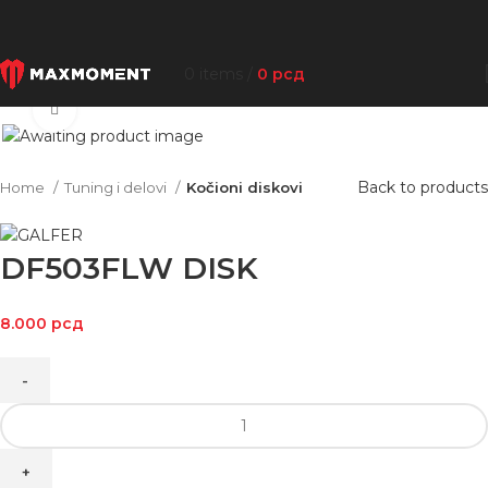
0
items
/
0
рсд
Click to enlarge
Back to products
Home
Tuning i delovi
Kočioni diskovi
DF503FLW DISK
8.000
рсд
DF503FLW
DISK
quantity