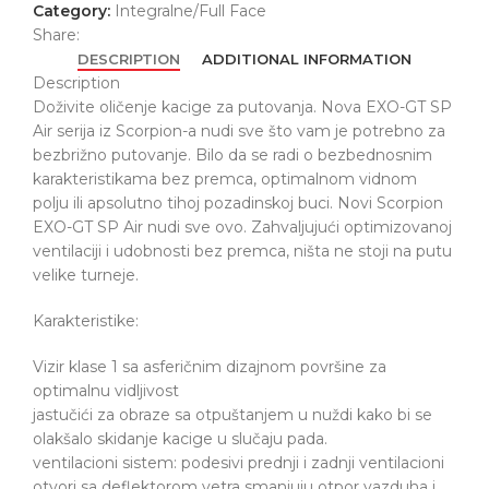
Category:
Integralne/Full Face
Share:
DESCRIPTION
ADDITIONAL INFORMATION
Description
Doživite oličenje kacige za putovanja. Nova EXO-GT SP
Air serija iz Scorpion-a nudi sve što vam je potrebno za
bezbrižno putovanje. Bilo da se radi o bezbednosnim
karakteristikama bez premca, optimalnom vidnom
polju ili apsolutno tihoj pozadinskoj buci. Novi Scorpion
EXO-GT SP Air nudi sve ovo. Zahvaljujući optimizovanoj
ventilaciji i udobnosti bez premca, ništa ne stoji na putu
velike turneje.
Karakteristike:
Vizir klase 1 sa asferičnim dizajnom površine za
optimalnu vidljivost
jastučići za obraze sa otpuštanjem u nuždi kako bi se
olakšalo skidanje kacige u slučaju pada.
ventilacioni sistem: podesivi prednji i zadnji ventilacioni
otvori sa deflektorom vetra smanjuju otpor vazduha i