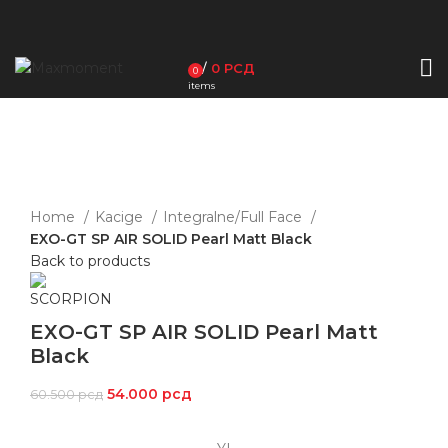
/
0
РСД
0
items
-11%
Click to enlarge
Home
Kacige
Integralne/Full Face
EXO-GT SP AIR SOLID Pearl Matt Black
Back to products
EXO-GT SP AIR SOLID Pearl Matt
Black
54.000
рсд
60.500
рсд