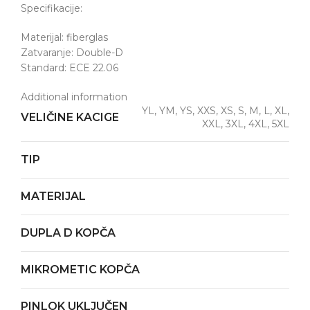
Specifikacije:
Materijal: fiberglas
Zatvaranje: Double-D
Standard: ECE 22.06
Additional information
YL, YM, YS, XXS, XS, S, M, L, XL,
VELIČINE KACIGE
XXL, 3XL, 4XL, 5XL
TIP
MATERIJAL
DUPLA D KOPČA
MIKROMETIC KOPČA
PINLOK UKLJUČEN