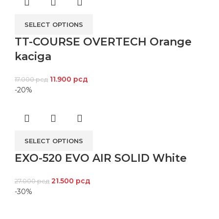
SELECT OPTIONS
TT-COURSE OVERTECH Orange
kaciga
11.900
рсд
17.000
рсд
-20%
SELECT OPTIONS
EXO-520 EVO AIR SOLID White
21.500
рсд
27.000
рсд
-30%