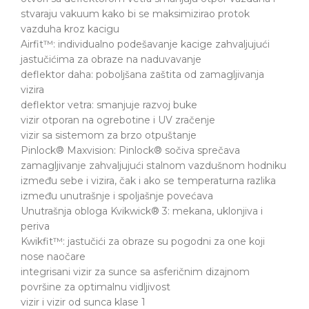
stvaraju vakuum kako bi se maksimizirao protok
vazduha kroz kacigu
Airfit™: individualno podešavanje kacige zahvaljujući
jastučićima za obraze na naduvavanje
deflektor daha: poboljšana zaštita od zamagljivanja
vizira
deflektor vetra: smanjuje razvoj buke
vizir otporan na ogrebotine i UV zračenje
vizir sa sistemom za brzo otpuštanje
Pinlock® Maxvision: Pinlock® sočiva sprečava
zamagljivanje zahvaljujući stalnom vazdušnom hodniku
između sebe i vizira, čak i ako se temperaturna razlika
između unutrašnje i spoljašnje povećava
Unutrašnja obloga Kvikwick® 3: mekana, uklonjiva i
periva
Kwikfit™: jastučići za obraze su pogodni za one koji
nose naočare
integrisani vizir za sunce sa asferičnim dizajnom
površine za optimalnu vidljivost
vizir i vizir od sunca klase 1