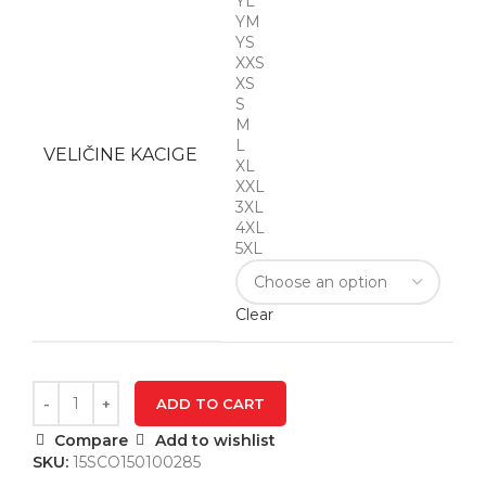
YL
YM
YS
XXS
XS
S
M
L
VELIČINE KACIGE
XL
XXL
3XL
4XL
5XL
Clear
ADD TO CART
Compare
Add to wishlist
SKU:
15SCO150100285