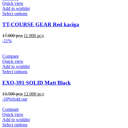
Quick view
Add to wishlist
Select options
TT-COURSE GEAR Red kaciga
17.000
рсд
11.900
рсд
-11%
Compare
Quick view
Add to wishlist
Select options
EXO-391 SOLID Matt Black
13.500
рсд
12.000
рсд
-10%
Sold out
Compare
Quick view
Add to wishlist
Select options