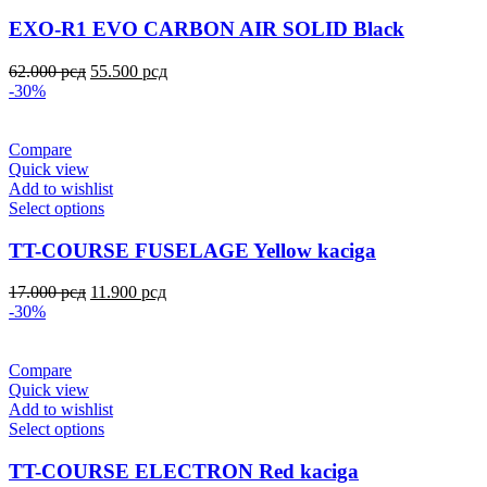
EXO-R1 EVO CARBON AIR SOLID Black
62.000
рсд
55.500
рсд
-30%
Compare
Quick view
Add to wishlist
Select options
TT-COURSE FUSELAGE Yellow kaciga
17.000
рсд
11.900
рсд
-30%
Compare
Quick view
Add to wishlist
Select options
TT-COURSE ELECTRON Red kaciga