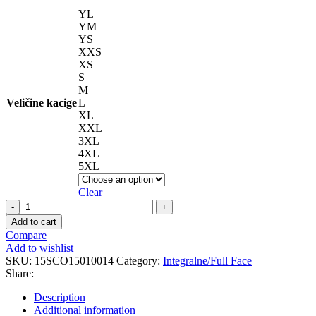
YL
YM
YS
XXS
XS
S
M
Veličine kacige
L
XL
XXL
3XL
4XL
5XL
Clear
EXO-
GT
Add to cart
SP
Compare
AIR
Add to wishlist
SOLID
SKU:
15SCO15010014
Category:
Integralne/Full Face
Black
Share:
quantity
Description
Additional information