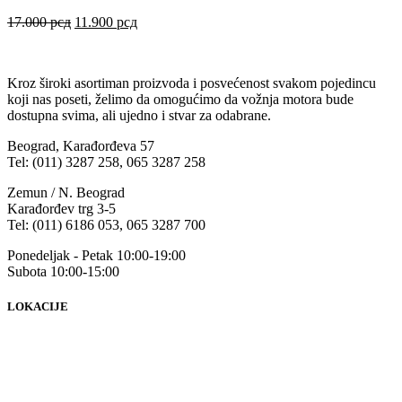
17.000
рсд
11.900
рсд
Kroz široki asortiman proizvoda i posvećenost svakom pojedincu
koji nas poseti, želimo da omogućimo da vožnja motora bude
dostupna svima, ali ujedno i stvar za odabrane.
Beograd, Karađorđeva 57
Tel: (011) 3287 258, 065 3287 258
Zemun / N. Beograd
Karađorđev trg 3-5
Tel: (011) 6186 053, 065 3287 700
Ponedeljak - Petak 10:00-19:00
Subota 10:00-15:00
LOKACIJE