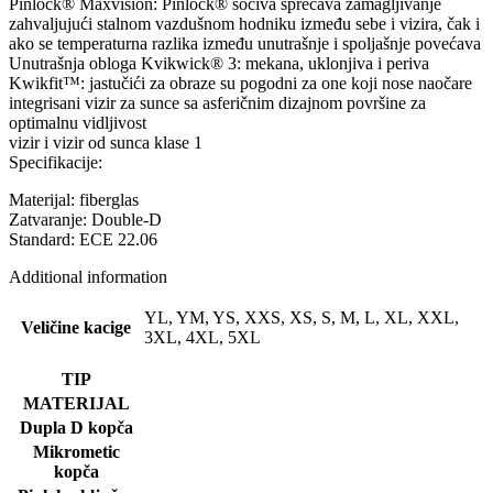
Pinlock® Maxvision: Pinlock® sočiva sprečava zamagljivanje
zahvaljujući stalnom vazdušnom hodniku između sebe i vizira, čak i
ako se temperaturna razlika između unutrašnje i spoljašnje povećava
Unutrašnja obloga Kvikwick® 3: mekana, uklonjiva i periva
Kwikfit™: jastučići za obraze su pogodni za one koji nose naočare
integrisani vizir za sunce sa asferičnim dizajnom površine za
optimalnu vidljivost
vizir i vizir od sunca klase 1
Specifikacije:
Materijal: fiberglas
Zatvaranje: Double-D
Standard: ECE 22.06
Additional information
YL, YM, YS, XXS, XS, S, M, L, XL, XXL,
Veličine kacige
3XL, 4XL, 5XL
TIP
MATERIJAL
Dupla D kopča
Mikrometic
kopča