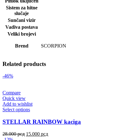
Pinlok uključen
Sistem za hitne
slučaje
Sunčani vizir
Vadiva postava
Veliki brojevi
Brend
SCORPION
Related products
-46%
Compare
Quick view
Add to wishlist
Select options
STELLAR RAINBOW kaciga
28.000
рсд
15.000
рсд
-12%