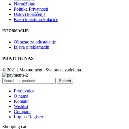
Narudžbine
Politika Privatnosti
Uslovi korišćenja
Kako koristimo kolačiće
INFORMACIJE
Obrazac za odustajanje
Izjava o reklamaciji
PRATITE NAS
© 2021 | Maxmoment | Sva prava zadržana.
Search
Prodavnica
O nama
Kontakt
Wishlist
Compare
Login / Register
Shopping cart