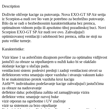
Description
Doživite oličenje kacige za putovanja. Nova EXO-GT SP Air serija
iz Scorpion-a nudi sve što vam je potrebno za bezbrižno putovanje.
Bilo da se radi o bezbednosnim karakteristikama bez premca,
optimalnom vidnom polju ili apsolutno tihoj pozadinskoj buci. Novi
Scorpion EXO-GT SP Air nudi sve ovo. Zahvaljujući
optimizovanoj ventilaciji i udobnosti bez premca, ništa ne stoji na
putu velike turneje.
Karakteristike:
Vizir klase 1 sa asferičnim dizajnom površine za optimalnu vidljivost
jastučići za obraze sa otpuštanjem u nuždi kako bi se olakšalo
skidanje kacige u slučaju pada.
ventilacioni sistem: podesivi prednji i zadnji ventilacioni otvori sa
deflektorom vetra smanjuju otpor vazduha i stvaraju vakuum kako
bi se maksimizirao protok vazduha kroz kacigu
Airfit™: individualno podešavanje kacige zahvaljujući jastučićima
za obraze na naduvavanje
deflektor daha: poboljšana zaštita od zamagljivanja vizira
deflektor vetra: smanjuje razvoj buke
vizir otporan na ogrebotine i UV zračenje
vizir sa sistemom za brzo otpuštanje