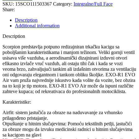
AIR
SKU:
15SCO111503367
Category:
Integralne/Full Face
VITAL
Share:
Grey-
White-
Description
Red
Additional information
quantity
Description
Scorpion predstavlja potpuno redizajniran trkačku kacigu sa
poboljšanim karakteristikama i manjom težinom. Veliki gornji ventil
usisava više vazduha, a aerodinamički dizajnirani izduvni otvori
efikasno izvlače vruć vazduh, ali ostaju tihi čak i kada se vozi
veoma brzo, zahvaljujući tankim ali izdašnim otvorima za ventilaciju
oni odgovaraju elegantnom i tankom obliku školjke. EXO-R1 EVO
Air vam pruža najvrednije iskustvo kada volite da vozite, bez obzira
na to koji je tip motora. EXO-R1 EVO Air može da ispuni različite
zahteve kupaca; od rekreativaca do profesionalnih motociklista.
Karakteristike:
Airfit: sistem jastučića za obraze na naduvavanje za vrhunsko
prilagođeno pristajanje.
Otpuštanje u hitnim slučajevima: Pomoću tekstilnih petlji, jastučići
za obraze mogu da izvuku medicinski radnici u hitnim slučajevima
sa kacigom na glavi