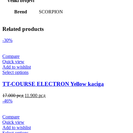
Veliki brojevi
Brend
SCORPION
Related products
-30%
Compare
Quick view
Add to wishlist
Select options
TT-COURSE ELECTRON Yellow kaciga
17.000
рсд
11.900
рсд
-46%
Compare
Quick view
Add to wishlist
Select options