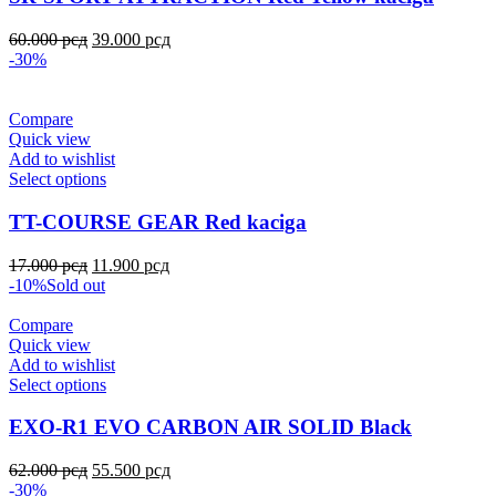
60.000
рсд
39.000
рсд
-30%
Compare
Quick view
Add to wishlist
Select options
TT-COURSE GEAR Red kaciga
17.000
рсд
11.900
рсд
-10%
Sold out
Compare
Quick view
Add to wishlist
Select options
EXO-R1 EVO CARBON AIR SOLID Black
62.000
рсд
55.500
рсд
-30%