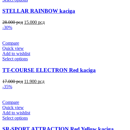
STELLAR RAINBOW kaciga
28.000
рсд
15.000
рсд
-30%
Compare
Quick view
Add to wishlist
Select options
TT-COURSE ELECTRON Red kaciga
17.000
рсд
11.900
рсд
-35%
Compare
Quick view
Add to wishlist
Select options
SR-SPORT ATTRACTION Red Yellow kaciga