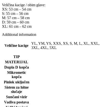
Veličina kacige / obim glave:
XS: 53 cm – 54 cm
S: 55 cm – 56 cm
M: 57 cm – 58 cm
D: 59 cm – 60 cm
XL: 61 cm – 62 cm
Additional information
YL, YM, YS, XXS, XS, S, M, L, XL, XXL,
Veličine kacige
3XL, 4XL, 5XL
TIP
MATERIJAL
Dupla D kopča
Mikrometic
kopča
Pinlok uključen
Sistem za hitne
slučaje
Sunčani vizir
Vadiva postava