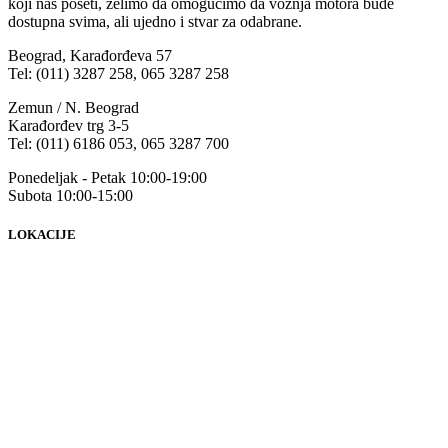
koji nas poseti, želimo da omogućimo da vožnja motora bude
dostupna svima, ali ujedno i stvar za odabrane.
Beograd, Karađorđeva 57
Tel: (011) 3287 258, 065 3287 258
Zemun / N. Beograd
Karađorđev trg 3-5
Tel: (011) 6186 053, 065 3287 700
Ponedeljak - Petak 10:00-19:00
Subota 10:00-15:00
LOKACIJE