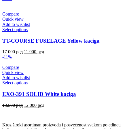
Compare
Quick view
Add to wishlist
Select options
TT-COURSE FUSELAGE Yellow kaciga
17.000
рсд
11.900
рсд
-11%
Compare
Quick view
Add to wishlist
Select options
EXO-391 SOLID White kaciga
13.500
рсд
12.000
рсд
Kroz široki asortiman proizvoda i posvećenost svakom pojedincu