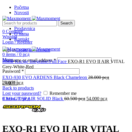
Početna
Novosti
Search
Prodavnica
0
Compare
O nama
-10%
Wishlist
Kontakt
Login / Register
Sign in
Create an Account
0
items
/
0
рсд
Click to enlarge
Menu
Username or email address
*
Home
Kacige
Integralne/Full Face
EXO-R1 EVO II AIR VITAL
Grey-White-Red
Password
*
EXO-930 EVO ARDENS Black Chameleon
28.000
рсд
24.000
Log in
рсд
Back to products
Lost your password?
Remember me
0
EXO-GT SP AIR SOLID Black
items
/
0
рсд
60.500
рсд
54.000
рсд
EXO-R1 EVO II AIR VITAL