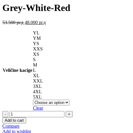
Grey-White-Red
53.500
рсд
48.000
рсд
YL
YM
YS
XXS
XS
S
M
Veličine kacige
L
XL
XXL
3XL
4XL
5XL
Clear
EXO-
R1
Add to cart
EVO
Compare
II
Add to wishlist