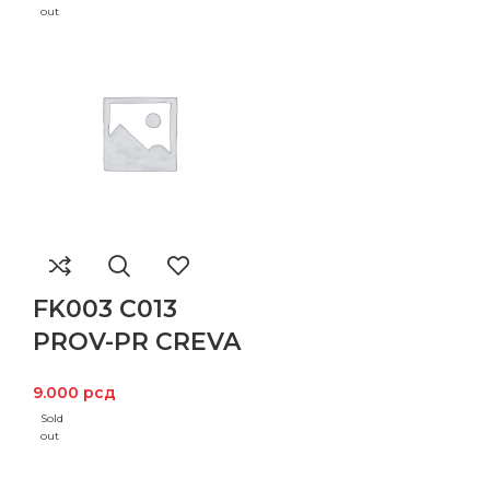
out
FK003 C013
PROV-PR CREVA
9.000
рсд
Sold
out