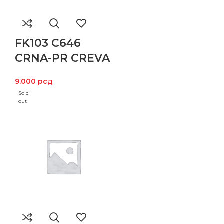
FK103 C646
CRNA-PR CREVA
9.000
рсд
Sold
out