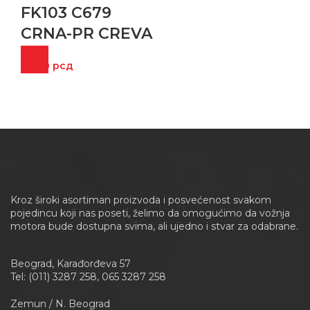
FK103 C679
CRNA-PR CREVA
9.000
рсд
Kroz široki asortiman proizvoda i posvećenost svakom
pojedincu koji nas poseti, želimo da omogućimo da vožnja
motora bude dostupna svima, ali ujedno i stvar za odabrane.
Beograd, Karađorđeva 57
Tel: (011) 3287 258, 065 3287 258
Zemun / N. Beograd