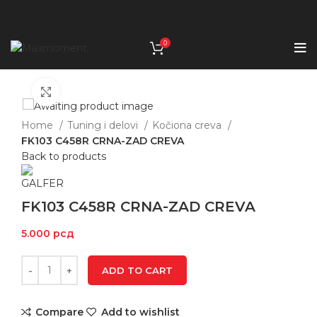
0
Click to enlarge
Home
Tuning i delovi
Kočiona creva
FK103 C458R CRNA-ZAD CREVA
Back to products
FK103 C458R CRNA-ZAD CREVA
5.000
рсд
ADD TO CART
Compare
Add to wishlist