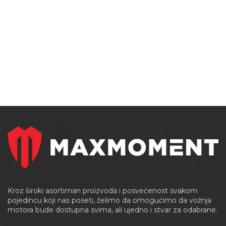
Kroz široki asortiman proizvoda i posvećenost svakom
pojedincu koji nas poseti, želimo da omogućimo da vožnja
motora bude dostupna svima, ali ujedno i stvar za odabrane.