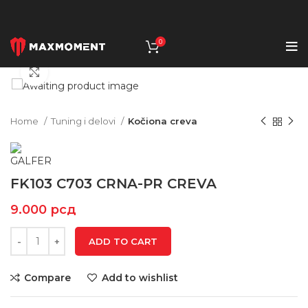
0
Click to enlarge
Home
Tuning i delovi
Kočiona creva
FK103 C703 CRNA-PR CREVA
9.000
рсд
ADD TO CART
Compare
Add to wishlist