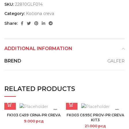
SKU:
22810GLF014
Category:
Kočiona creva
Share:
ADDITIONAL INFORMATION
BREND
GALFER
RELATED PRODUCTS
FK103 C459 CRNA-PR CREVA
FK003 C695C PROV-PR CREVA
KIT3
9.000
рсд
21.000
рсд