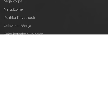
Moja korpa
Narudžbine
Politika Privatnosti
Uslovi korišćenja
Kako koristimo kolačiće
INFORMACIJE
Obrazac za odustajanje
Izjava o reklamaciji
PRATITE NAS