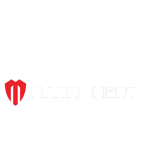
Kroz široki asortiman proizvoda i posvećenost svakom
pojedincu koji nas poseti, želimo da omogućimo da vožnja
motora bude dostupna svima, ali ujedno i stvar za odabrane.