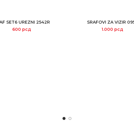
AF SET6 UREZNI 2542R
SRAFOVI ZA VIZIR 09
READ MORE
SELECT OPTIONS
600
рсд
1.000
рсд