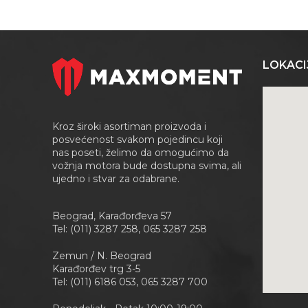
LOKACI
Kroz široki asortiman proizvoda i
posvećenost svakom pojedincu koji
nas poseti, želimo da omogućimo da
vožnja motora bude dostupna svima, ali
ujedno i stvar za odabrane.
Beograd, Karađorđeva 57
Tel: (011) 3287 258, 065 3287 258
Zemun / N. Beograd
Karađorđev trg 3-5
Tel: (011) 6186 053, 065 3287 700