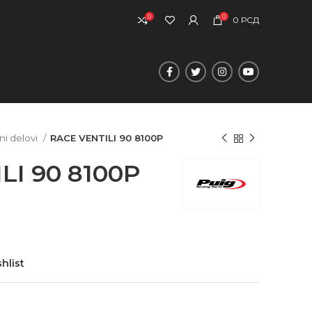
0
0
0
РСД
ni delovi
RACE VENTILI 90 8100P
LI 90 8100P
hlist