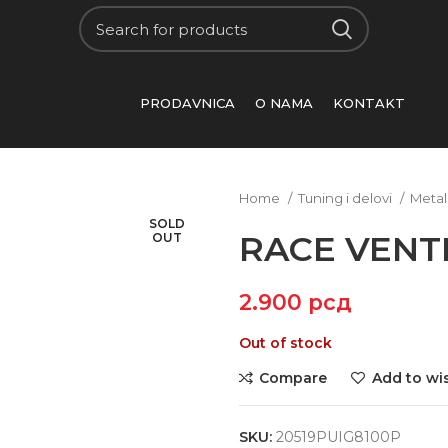
PRODAVNICA
O NAMA
KONTAKT
Home
Tuning i delovi
Metal
SOLD
RACE VENTI
OUT
2.900
рсд
Out of stock
Compare
Add to wis
SKU:
20519PUIG8100P