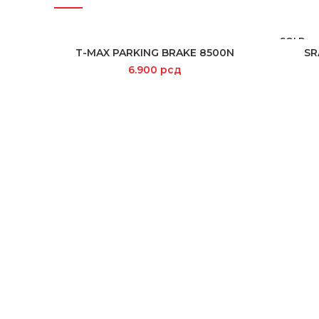
SOLD
OUT
T-MAX PARKING BRAKE 8500N
SR
ADD TO CART
6.900
рсд