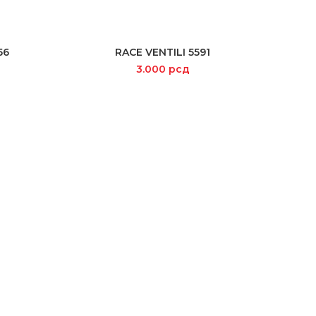
56
RACE VENTILI 5591
SELECT OPTIONS
3.000
рсд
HI-T