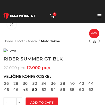
0
Click to enlarge
-40%
Home
Moto Odeća
Moto Jakne
RIDER SUMMER GT BLK
12.000
рсд
20.000
рсд
VELIČINE KONFEKCISKE
26
28
30
32
34
36
38
40
42
44
45
46
48
50
52
54
56
58
60
62
ADD TO CART