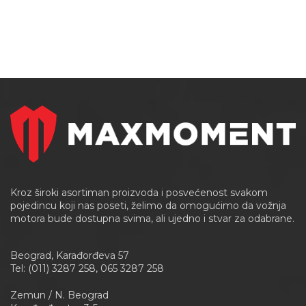
Kroz široki asortiman proizvoda i posvećenost svakom
pojedincu koji nas poseti, želimo da omogućimo da vožnja
motora bude dostupna svima, ali ujedno i stvar za odabrane.
Beograd, Karađorđeva 57
Tel: (011) 3287 258, 065 3287 258
Zemun / N. Beograd