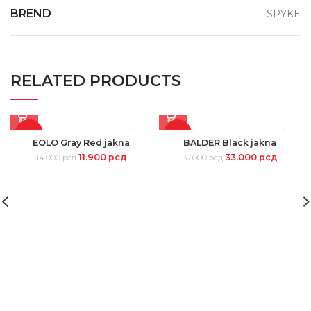
BREND
SPYKE
RELATED PRODUCTS
-15%
-11%
EOLO Gray Red jakna
BALDER Black jakna
11.900
рсд
33.000
рсд
14.000
рсд
37.000
рсд
SOLD
OUT