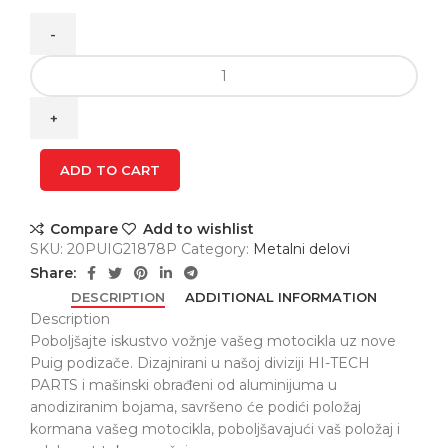
RISER
20MM
DIAM.32MM
BMW
R1300GS
ADD TO CART
21878P
quantity
Compare
Add to wishlist
SKU:
20PUIG21878P
Category:
Metalni delovi
Share:
DESCRIPTION
ADDITIONAL INFORMATION
Description
Poboljšajte iskustvo vožnje vašeg motocikla uz nove
Puig podizače. Dizajnirani u našoj diviziji HI-TECH
PARTS i mašinski obrađeni od aluminijuma u
anodiziranim bojama, savršeno će podići položaj
kormana vašeg motocikla, poboljšavajući vaš položaj i