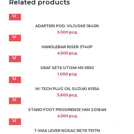
Related products
ADAPTERI POD. VILJUSKE 1843N
3.000
рсд
HANDLEBAR RISER 3740P
4.500
рсд
SRAF SET6 UTISNI M5 0550
1.000
рсд
HI-TECH PLUG OIL SUZUKI 6155A
3.600
рсд
STAND FOOT PROSIRENJE YAM 20184N
4.500
рсд
T-MAX LEVER NOSAC RETR 7517N