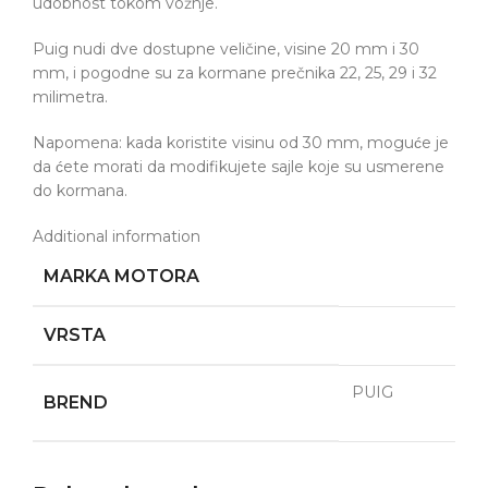
udobnost tokom vožnje.
Puig nudi dve dostupne veličine, visine 20 mm i 30
mm, i pogodne su za kormane prečnika 22, 25, 29 i 32
milimetra.
Napomena: kada koristite visinu od 30 mm, moguće je
da ćete morati da modifikujete sajle koje su usmerene
do kormana.
Additional information
MARKA MOTORA
VRSTA
PUIG
BREND