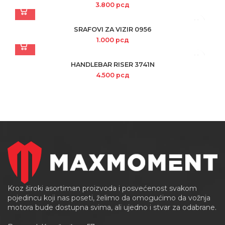
3.800
рсд
SRAFOVI ZA VIZIR 0956
1.000
рсд
HANDLEBAR RISER 3741N
4.500
рсд
Kroz široki asortiman proizvoda i posvećenost svakom
pojedincu koji nas poseti, želimo da omogućimo da vožnja
motora bude dostupna svima, ali ujedno i stvar za odabrane.