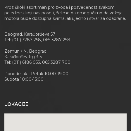
Kroz široki asortiman proizvoda i posvećenost svakom
pojedincu koji nas poseti, želimo da omogućimo da vožnja
motora bude dostupna svima, ali ujedno i stvar za odabrane.
Beograd, Karađorđeva 57
Tel: (011) 3287 258, 065 3287 258
Zemun / N. Beograd
Karađorđev trg 3-5
Tel: (011) 6186 053, 065 3287 700
Ponedeljak - Petak 10:00-19:00
Subota 10:00-15:00
LOKACIJE