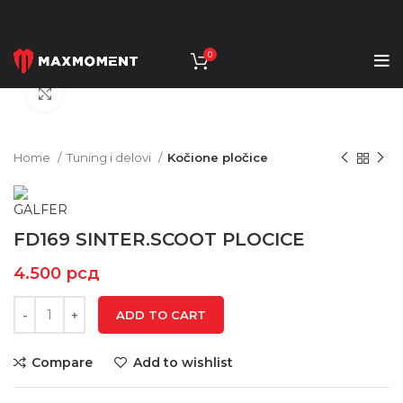
0
Click to enlarge
Home
Tuning i delovi
Kočione pločice
FD169 SINTER.SCOOT PLOCICE
4.500
рсд
ADD TO CART
Compare
Add to wishlist