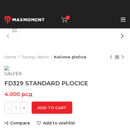
0
Click to enlarge
Home
Tuning i delovi
Kočione pločice
FD329 STANDARD PLOCICE
4.000
рсд
ADD TO CART
Compare
Add to wishlist