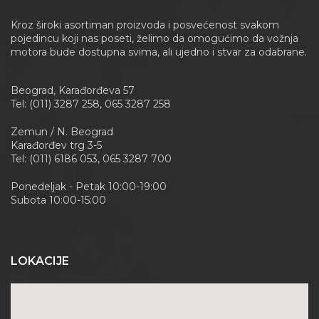
Kroz široki asortiman proizvoda i posvećenost svakom
pojedincu koji nas poseti, želimo da omogućimo da vožnja
motora bude dostupna svima, ali ujedno i stvar za odabrane.
Beograd, Karađorđeva 57
Tel: (011) 3287 258, 065 3287 258
Zemun / N. Beograd
Karađorđev trg 3-5
Tel: (011) 6186 053, 065 3287 700
Ponedeljak - Petak 10:00-19:00
Subota 10:00-15:00
LOKACIJE