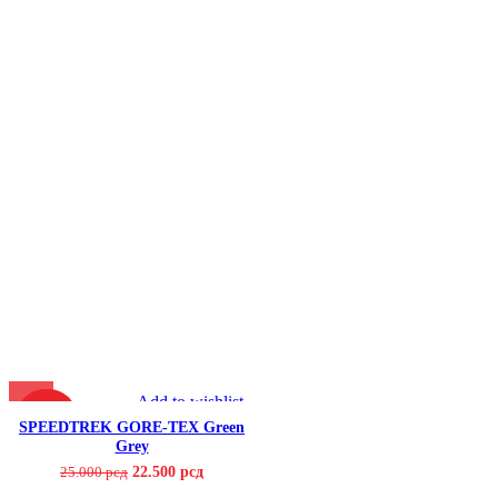
Add to wishlist
-10%
SPEEDTREK GORE-TEX Green
Grey
22.500
рсд
25.000
рсд