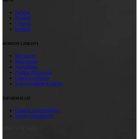
MENI
Početna
Novosti
O nama
Kontakt
KORISNI LINKOVI
Moj nalog
Moja korpa
Narudžbine
Politika Privatnosti
Uslovi korišćenja
Kako koristimo kolačiće
INFORMACIJE
Obrazac za odustajanje
Izjava o reklamaciji
PRATITE NAS