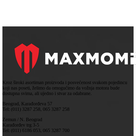
Kroz široki asortiman proizvoda i posvećenost svakom pojedincu
koji nas poseti, želimo da omogućimo da vožnja motora bude
dostupna svima, ali ujedno i stvar za odabrane.
Beograd, Karađorđeva 57
Tel: (011) 3287 258, 065 3287 258
Zemun / N. Beograd
Karađorđev trg 3-5
Tel: (011) 6186 053, 065 3287 700