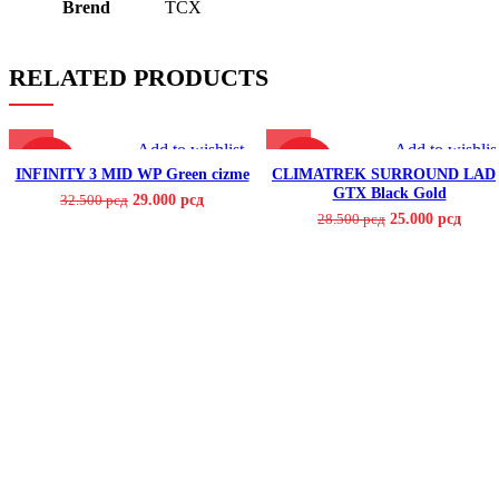
Brend
TCX
RELATED PRODUCTS
Add to wishlist
Add to wishlis
-11%
-12%
INFINITY 3 MID WP Green cizme
CLIMATREK SURROUND LAD
GTX Black Gold
29.000
рсд
32.500
рсд
25.000
рсд
28.500
рсд