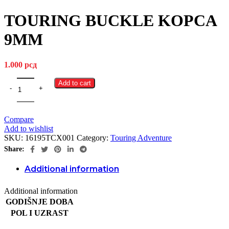
TOURING BUCKLE KOPCA
9MM
1.000
рсд
Add to cart
Compare
Add to wishlist
SKU:
16195TCX001
Category:
Touring Adventure
Share:
Additional information
Additional information
GODIŠNJE DOBA
POL I UZRAST