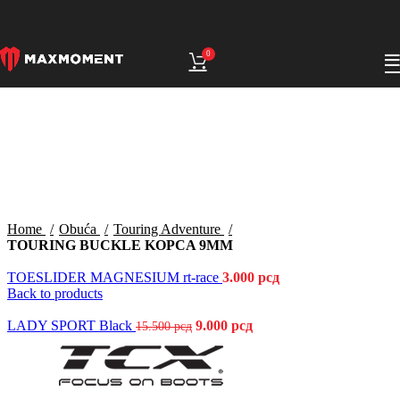
0
Click to enlarge
Home
Obuća
Touring Adventure
TOURING BUCKLE KOPCA 9MM
TOESLIDER MAGNESIUM rt-race
3.000
рсд
Back to products
LADY SPORT Black
9.000
рсд
15.500
рсд