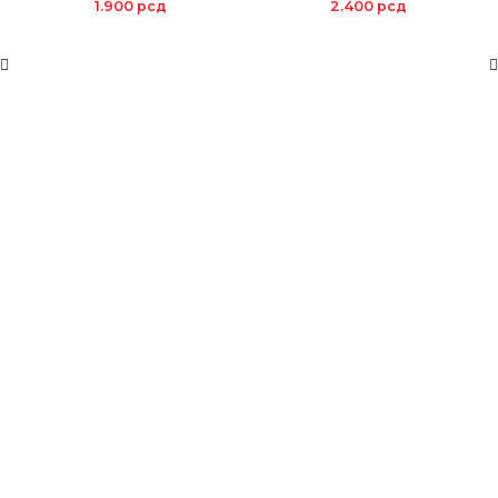
1.900
рсд
2.400
рсд