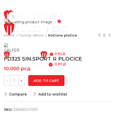
POČETNA
NOVOSTI
Click to enlarge
0
Home
Tuning i delovi
Kočione pločice
PRODAVNICA
O NAMA
KONTAKT
/
0
РСД
0
FD325 SIN.SPORT R PLOCICE
items
/
0
РСД
0
10.000
рсд
items
MENU
ADD TO CART
Compare
Add to wishlist
SKU:
22645GLF001