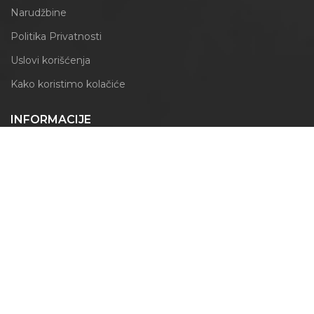
Narudžbine
Politika Privatnosti
Uslovi korišćenja
Kako koristimo kolačiće
INFORMACIJE
Obrazac za odustajanje
Izjava o reklamaciji
PRATITE NAS