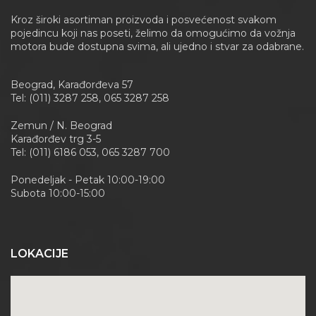
Kroz široki asortiman proizvoda i posvećenost svakom
pojedincu koji nas poseti, želimo da omogućimo da vožnja
motora bude dostupna svima, ali ujedno i stvar za odabrane.
Beograd, Karađorđeva 57
Tel: (011) 3287 258, 065 3287 258
Zemun / N. Beograd
Karađorđev trg 3-5
Tel: (011) 6186 053, 065 3287 700
Ponedeljak - Petak 10:00-19:00
Subota 10:00-15:00
LOKACIJE