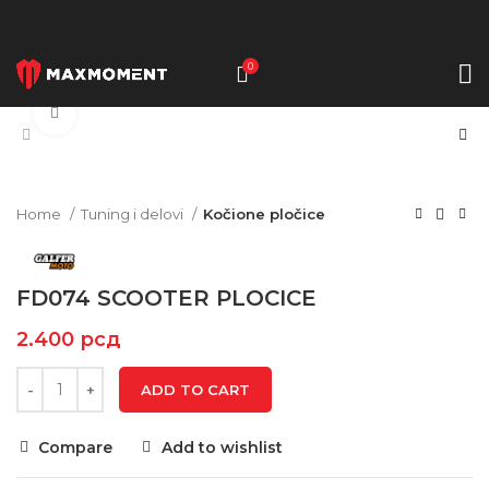
0
Click to enlarge
Home
Tuning i delovi
Kočione pločice
FD074 SCOOTER PLOCICE
2.400
рсд
ADD TO CART
Compare
Add to wishlist