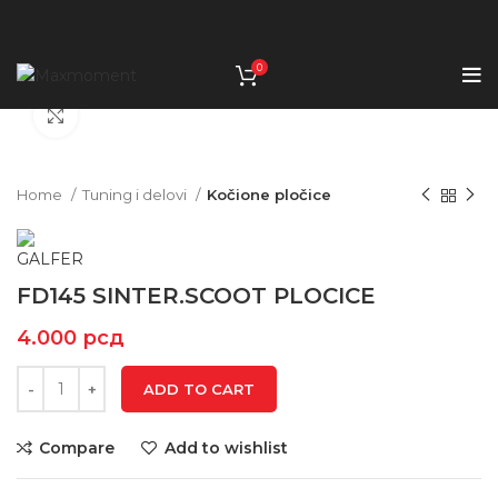
0
Click to enlarge
Home
Tuning i delovi
Kočione pločice
FD145 SINTER.SCOOT PLOCICE
4.000
рсд
ADD TO CART
Compare
Add to wishlist