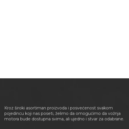
Kroz široki asortiman proizvoda i posvećenost svakom
pojedincu koji nas poseti, želimo da omogućimo da vožnja
motora bude dostupna svima, ali ujedno i stvar za odabrane.