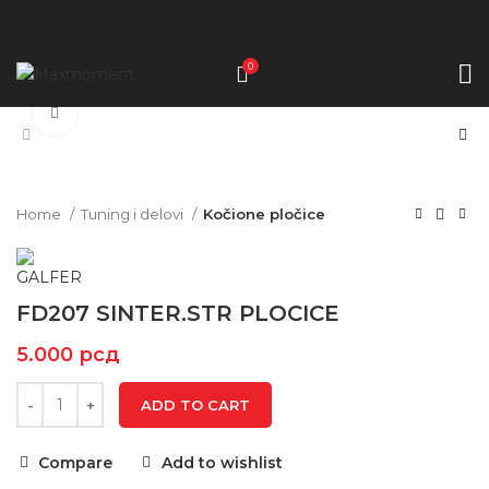
0
Click to enlarge
Home
Tuning i delovi
Kočione pločice
FD207 SINTER.STR PLOCICE
5.000
рсд
ADD TO CART
Compare
Add to wishlist