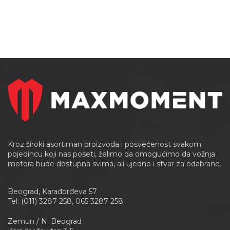
Kroz široki asortiman proizvoda i posvećenost svakom
pojedincu koji nas poseti, želimo da omogućimo da vožnja
motora bude dostupna svima, ali ujedno i stvar za odabrane.
Beograd, Karađorđeva 57
Tel: (011) 3287 258, 065 3287 258
Zemun / N. Beograd