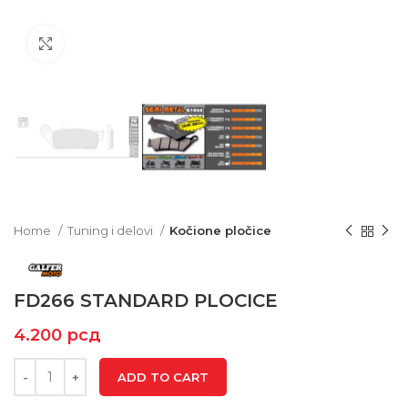
Click to enlarge
Home
Tuning i delovi
Kočione pločice
FD266 STANDARD PLOCICE
4.200
рсд
ADD TO CART