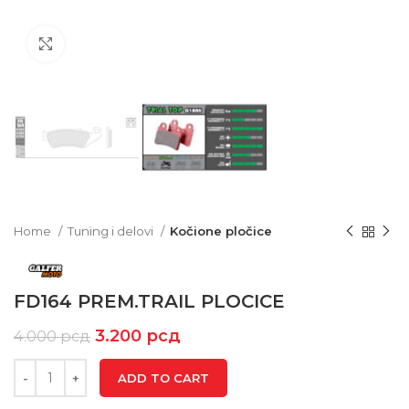
Click to enlarge
Home
Tuning i delovi
Kočione pločice
FD164 PREM.TRAIL PLOCICE
3.200
рсд
4.000
рсд
ADD TO CART