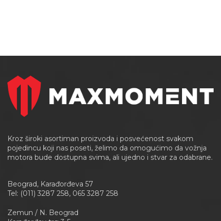
Kroz široki asortiman proizvoda i posvećenost svakom
pojedincu koji nas poseti, želimo da omogućimo da vožnja
motora bude dostupna svima, ali ujedno i stvar za odabrane.
Beograd, Karađorđeva 57
Tel: (011) 3287 258, 065 3287 258
Zemun / N. Beograd