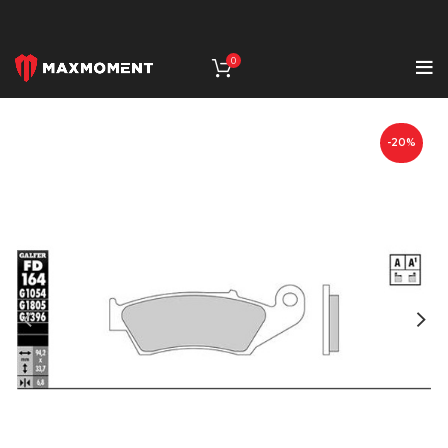
0
-20%