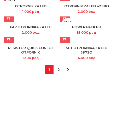
SOLD
OUT
OTPORNIK ZA LED
OTPORNIK ZA LED 4298O
1.000
рсд
2.000
рсд
SOLD
OUT
PAR OTPORNIKA ZA LED
POWER PACK P8
2.000
рсд
18.000
рсд
RESISTOR QUICK CONECT
SET OTPORNIKA ZA LED
OTPORNIK
5873O
1.500
рсд
4.000
рсд
1
2