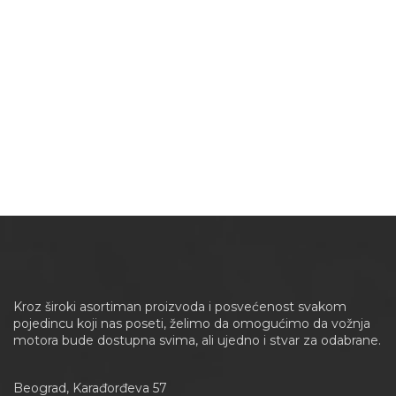
Kroz široki asortiman proizvoda i posvećenost svakom
pojedincu koji nas poseti, želimo da omogućimo da vožnja
motora bude dostupna svima, ali ujedno i stvar za odabrane.
Beograd, Karađorđeva 57