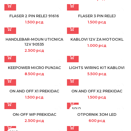
FLASER 2 PIN RELEJ 91616
FLASER 3 PIN RELEJ
1.500
рсд
1.500
рсд
HANDLEBAR-MOUN UTICNICA
KABLOVI 12V ZA MOTOCIKL
12V 90535
1.000
рсд
2.500
рсд
KEEPOWER MICRO PUNJAC
LIGHTS WIRING KIT KABLOVI
8.500
рсд
5.500
рсд
ON AND OFF X1 PREKIDAC
ON AND OFF X2 PREKIDAC
1.500
рсд
1.500
рсд
SOLD
OUT
ON-OFF WP PREKIDAC
OTPORNIK 3OM LED
2.500
рсд
600
рсд