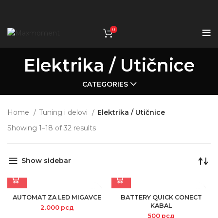
0
Elektrika / Utičnice
CATEGORIES
Home
Tuning i delovi
Elektrika / Utičnice
Showing 1–18 of 32 results
Show sidebar
AUTOMAT ZA LED MIGAVCE
BATTERY QUICK CONECT
KABAL
2.000
рсд
500
рсд